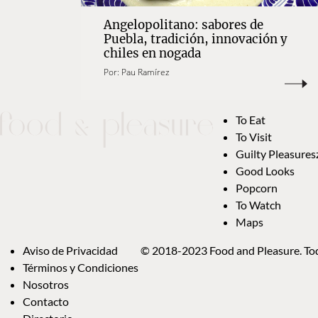
Angelopolitano: sabores de
Puebla, tradición, innovación y
chiles en nogada
Por:
Pau Ramírez
To Eat
To Visit
Guilty Pleasures
Good Looks
Popcorn
To Watch
Maps
Aviso de Privacidad
© 2018-2023 Food and Pleasure. Tod
Términos y Condiciones
Nosotros
Contacto