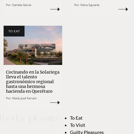
Por:
Daniela García
Por:
Elena Eguiarte
TO EAT
Cocinando en la Solariega
lleva el talento
gastronómico regional
hasta una hermosa
hacienda en Querétaro
Por:
María José Ferrant
To Eat
To Visit
Guilty Pleasures