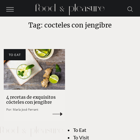
Tag: cocteles con jengibre
TO EAT
4 recetas de exquisitos
cócteles con jengibre
Por:
María José Ferrant
To Eat
To Visit