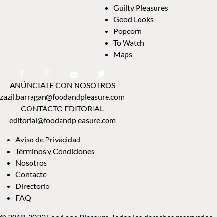
Guilty Pleasures
Good Looks
Popcorn
To Watch
Maps
ANÚNCIATE CON NOSOTROS
zazil.barragan@foodandpleasure.com
CONTACTO EDITORIAL
editorial@foodandpleasure.com
Aviso de Privacidad
Términos y Condiciones
Nosotros
Contacto
Directorio
FAQ
© 2018-2023 Food and Pleasure. Todos los derechos reservados.