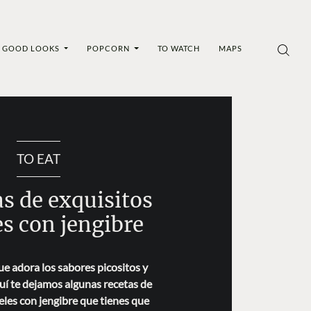
GOOD LOOKS
POPCORN
TO WATCH
MAPS
TO EAT
as de exquisitos
es con jengibre
que adora los sabores picositos y
quí te dejamos algunas recetas de
eles con jengibre que tienes que