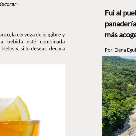
decorar
–
Fui al pu
panadería
más acog
lanco, la cerveza de jengibre y
la bebida esté combinada
ielos y, si lo deseas, decora
Por:
Elena Egui