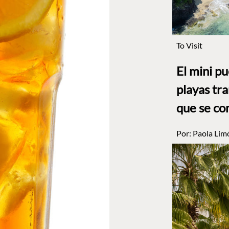
To Visit
El mini p
playas tr
que se co
Por:
Paola Lim