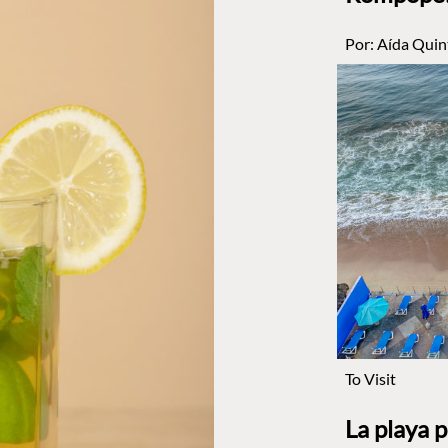
Por:
Aída Quin
To Visit
La playa 