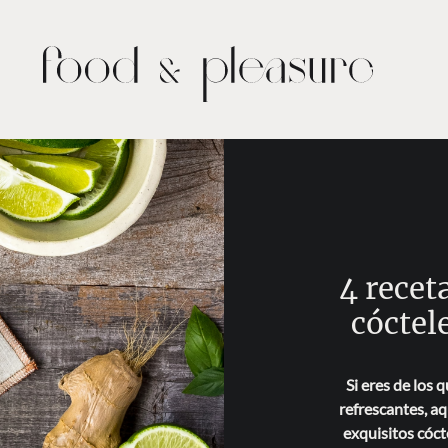
4 recet
cóctel
Si eres de los 
refrescantes, a
exquisitos cóct