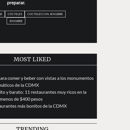
preparar.
RE
CÓCTELES
COCTELES CON JENGIBRE
JENGIBRE
MOST LIKED
para comer y beber con vistas a los monumentos
áticos de la CDMX
to y barato: 11 restaurantes muy ricos en la
menos de $400 pesos
taurantes más bonitos de la CDMX
TRENDING