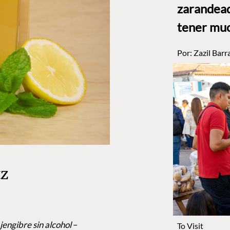
zarandead
tener muc
Por:
Zazil Barr
tz
jengibre sin alcohol
–
To Visit