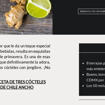
BEBIDAS CON JENGIB
r que le da un toque especial
 bebidas, resulta en exquisitas
 de primavera. Es una de esas
 que definitivamente la adora,
8 terrazas 
os cócteles con jengibre. ¡No
más emblem
Bueno, boni
CDMX por 
CETA DE TRES CÓCTELES
Los 50 res
R DE CHILE ANCHO