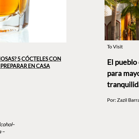
To Visit
IMOSAS? 5 CÓCTELES CON
El pueblo
 PREPARAR EN CASA
para mayo
tranquili
Por:
Zazil Barr
lcohol
–
a
–