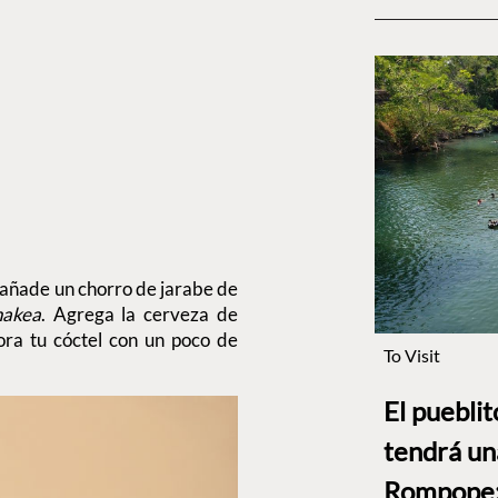
 añade un chorro de jarabe de
hakea
. Agrega la cerveza de
cora tu cóctel con un poco de
To Visit
El puebli
tendrá un
Rompope: 