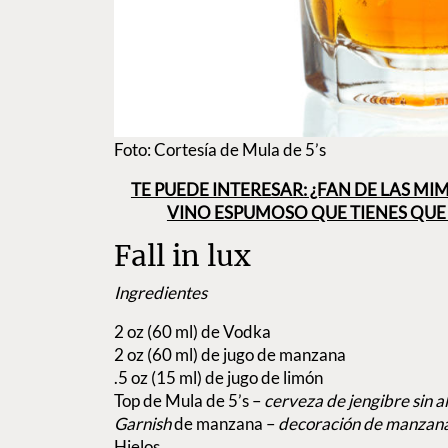
Foto: Cortesía de Mula de 5’s
TE PUEDE INTERESAR: ¿FAN DE LAS M
VINO ESPUMOSO QUE TIENES QUE
Fall in lux
Ingredientes
2 oz (60 ml) de Vodka
2 oz (60 ml) de jugo de manzana
.5 oz (15 ml) de jugo de limón
Top de Mula de 5’s –
cerveza de jengibre sin a
Garnish
de manzana –
decoración de manzan
Hielos