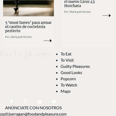
el nuevo Licor 43
Horchata
Por:
María José Ferrant
5 ‘must haves’ para armar
el carrito de coctelería
perfecto
Por:
María José Ferrant
To Eat
To Visit
Guilty Pleasures
Good Looks
Popcorn
To Watch
Maps
ANÚNCIATE CON NOSOTROS
zazil.barragan@foodandpleasure.com