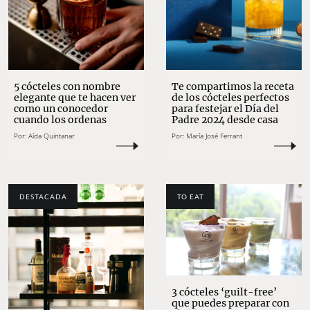
5 cócteles con nombre
Te compartimos la receta
elegante que te hacen ver
de los cócteles perfectos
como un conocedor
para festejar el Día del
cuando los ordenas
Padre 2024 desde casa
Por:
Aída Quintanar
Por:
María José Ferrant
DESTACADA
TO EAT
3 cócteles ‘guilt-free’
que puedes preparar con