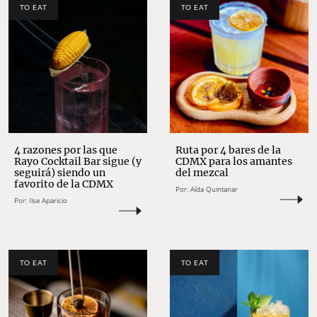
TO EAT
TO EAT
4 razones por las que
Ruta por 4 bares de la
Rayo Cocktail Bar sigue (y
CDMX para los amantes
seguirá) siendo un
del mezcal
favorito de la CDMX
Por:
Aída Quintanar
Por:
Ilse Aparicio
TO EAT
TO EAT