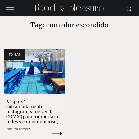
Tag: comedor escondido
TO EAT
8 ‘spots’
extramadamente
instagrameables en la
CDMX (para romperla en
redes y comer delicioso)
Por:
Pau Ramírez