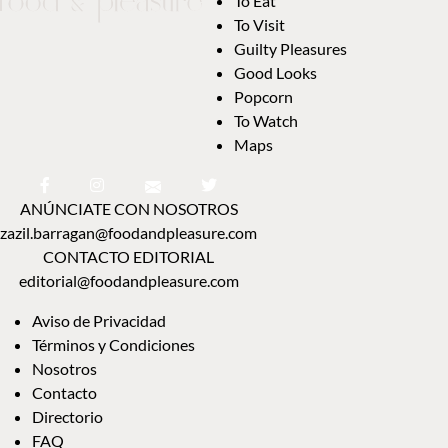
To Eat
To Visit
Guilty Pleasures
Good Looks
Popcorn
To Watch
Maps
ANÚNCIATE CON NOSOTROS
zazil.barragan@foodandpleasure.com
CONTACTO EDITORIAL
editorial@foodandpleasure.com
Aviso de Privacidad
Términos y Condiciones
Nosotros
Contacto
Directorio
FAQ