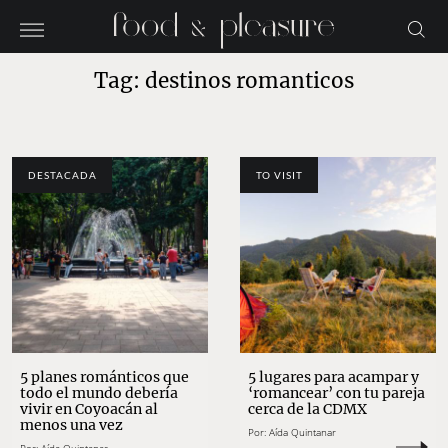
Tag: destinos romanticos
DESTACADA
TO VISIT
5 planes románticos que
5 lugares para acampar y
todo el mundo debería
‘romancear’ con tu pareja
vivir en Coyoacán al
cerca de la CDMX
menos una vez
Por:
Aída Quintanar