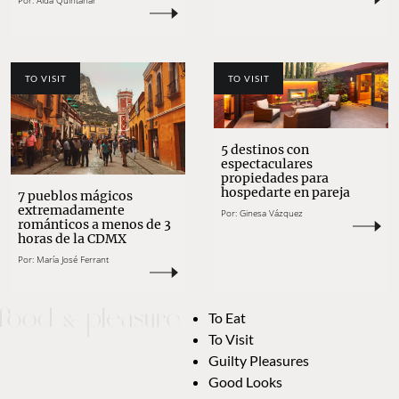
Por:
Aída Quintanar
TO VISIT
TO VISIT
5 destinos con
espectaculares
propiedades para
hospedarte en pareja
7 pueblos mágicos
extremadamente
Por:
Ginesa Vázquez
románticos a menos de 3
horas de la CDMX
Por:
María José Ferrant
To Eat
To Visit
Guilty Pleasures
Good Looks