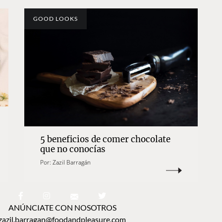
GOOD LOOKS
5 beneficios de comer chocolate
que no conocías
Por:
Zazil Barragán
ANÚNCIATE CON NOSOTROS
zazil.barragan@foodandpleasure.com