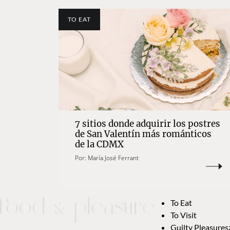
TO EAT
7 sitios donde adquirir los postres
de San Valentín más románticos
de la CDMX
Por:
María José Ferrant
To Eat
To Visit
Guilty Pleasures