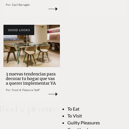
Por:
Zazil Barragán
GOOD LOOKS
3 nuevas tendencias para
decorar tu hogar que vas
a querer implementar YA
Por:
Food & Pleasure Staff
To Eat
To Visit
Guilty Pleasures