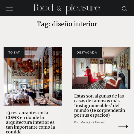
Tag: diseño interior
TO EAT
DESTACADA
Estas son algunas de las
casas de famosos más
‘instagrameables’ del
mundo (te sorprenderán
13 restaurantes en la
por sus espacios)
CDMX en donde la
arquitectura interior es
Por:
María José Ferrant
tan importante como la
comida