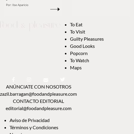
Por:
Ilse Aparicio
To Eat
To Visit
Guilty Pleasures
Good Looks
Popcorn
To Watch
Maps
ANÚNCIATE CON NOSOTROS
zazil.barragan@foodandpleasure.com
CONTACTO EDITORIAL
editorial@foodandpleasure.com
Aviso de Privacidad
Términos y Condiciones