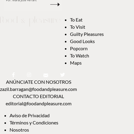
Por:
María José Ferrant
To Eat
To Visit
Guilty Pleasures
Good Looks
Popcorn
To Watch
Maps
ANÚNCIATE CON NOSOTROS
zazil.barragan@foodandpleasure.com
CONTACTO EDITORIAL
editorial@foodandpleasure.com
Aviso de Privacidad
Términos y Condiciones
Nosotros