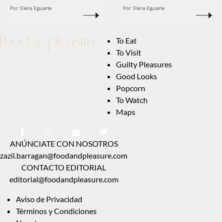
Por:
Elena Eguiarte
Por:
Elena Eguiarte
To Eat
To Visit
Guilty Pleasures
Good Looks
Popcorn
To Watch
Maps
ANÚNCIATE CON NOSOTROS
zazil.barragan@foodandpleasure.com
CONTACTO EDITORIAL
editorial@foodandpleasure.com
Aviso de Privacidad
Términos y Condiciones