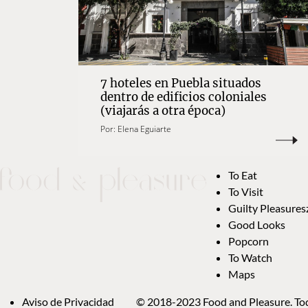
7 hoteles en Puebla situados
dentro de edificios coloniales
(viajarás a otra época)
Por:
Elena Eguiarte
To Eat
To Visit
Guilty Pleasures
Good Looks
Popcorn
To Watch
Maps
Aviso de Privacidad
© 2018-2023 Food and Pleasure. Tod