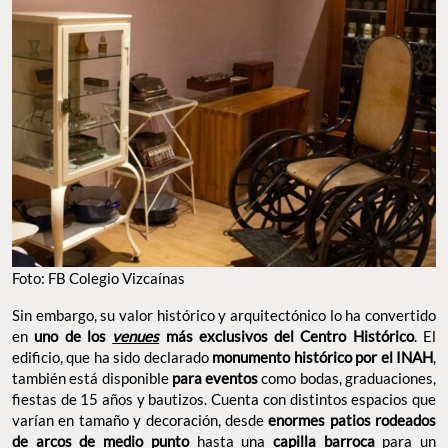
Foto: FB Colegio Vizcaínas
Sin embargo, su valor histórico y arquitectónico lo ha convertido
en
uno de los
venues
más exclusivos del Centro Histórico
. El
edificio, que ha sido declarado
monumento histórico por el INAH
,
también está disponible
para eventos
como bodas, graduaciones,
fiestas de 15 años y bautizos. Cuenta con distintos espacios que
varían en tamaño y decoración, desde
enormes patios rodeados
de arcos de medio punto
hasta una
capilla barroca
para un