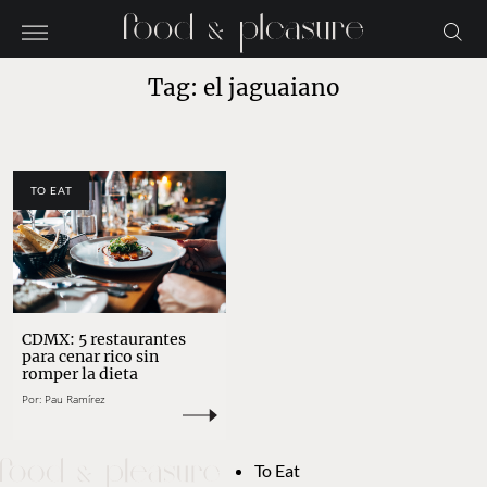
Tag: el jaguaiano
TO EAT
CDMX: 5 restaurantes
para cenar rico sin
romper la dieta
Por:
Pau Ramírez
To Eat