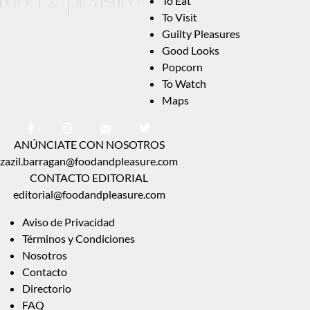
To Eat
To Visit
Guilty Pleasures
Good Looks
Popcorn
To Watch
Maps
ANÚNCIATE CON NOSOTROS
zazil.barragan@foodandpleasure.com
CONTACTO EDITORIAL
editorial@foodandpleasure.com
Aviso de Privacidad
Términos y Condiciones
Nosotros
Contacto
Directorio
FAQ