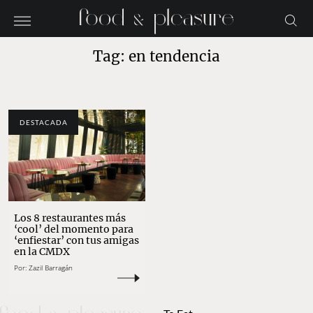
Tag: en tendencia
DESTACADA
Los 8 restaurantes más
‘cool’ del momento para
‘enfiestar’ con tus amigas
en la CMDX
Por:
Zazil Barragán