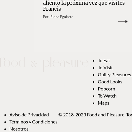
aliento la próxima vez que visites
Francia
Por:
Elena Eguiarte
To Eat
To Visit
Guilty Pleasures
Good Looks
Popcorn
To Watch
Maps
Aviso de Privacidad
© 2018-2023 Food and Pleasure. Tod
Términos y Condiciones
Nosotros