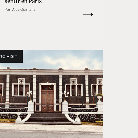
sentir en París
Por:
Aída Quintanar
TO VISIT