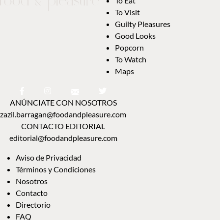
To Eat
To Visit
Guilty Pleasures
Good Looks
Popcorn
To Watch
Maps
ANÚNCIATE CON NOSOTROS
zazil.barragan@foodandpleasure.com
CONTACTO EDITORIAL
editorial@foodandpleasure.com
Aviso de Privacidad
Términos y Condiciones
Nosotros
Contacto
Directorio
FAQ