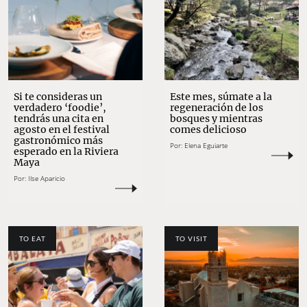
Si te consideras un
Este mes, súmate a la
verdadero ‘foodie’,
regeneración de los
tendrás una cita en
bosques y mientras
agosto en el festival
comes delicioso
gastronómico más
Por:
Elena Eguiarte
esperado en la Riviera
Maya
Por:
Ilse Aparicio
TO EAT
TO VISIT