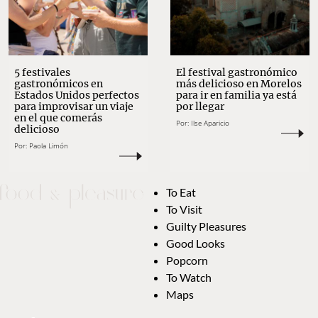
5 festivales
El festival gastronómico
gastronómicos en
más delicioso en Morelos
Estados Unidos perfectos
para ir en familia ya está
para improvisar un viaje
por llegar
en el que comerás
Por:
Ilse Aparicio
delicioso
Por:
Paola Limón
To Eat
To Visit
Guilty Pleasures
Good Looks
Popcorn
To Watch
Maps