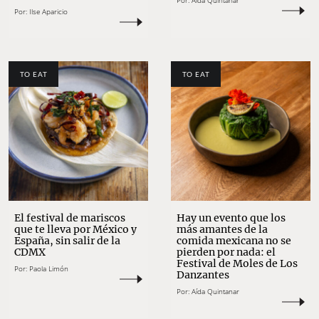
Por:
Aída Quintanar
Por:
Ilse Aparicio
TO EAT
TO EAT
El festival de mariscos
Hay un evento que los
que te lleva por México y
más amantes de la
España, sin salir de la
comida mexicana no se
CDMX
pierden por nada: el
Festival de Moles de Los
Por:
Paola Limón
Danzantes
Por:
Aída Quintanar