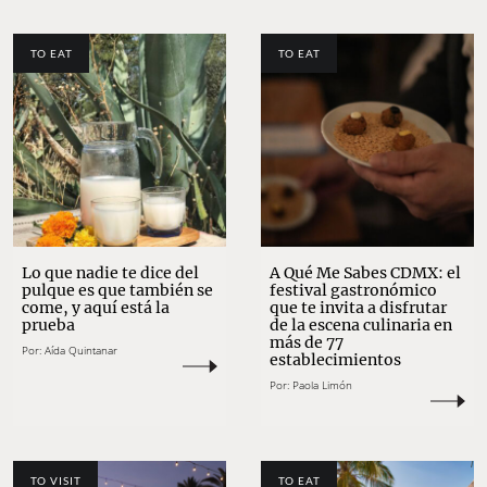
TO EAT
TO EAT
Lo que nadie te dice del
A Qué Me Sabes CDMX: el
pulque es que también se
festival gastronómico
come, y aquí está la
que te invita a disfrutar
prueba
de la escena culinaria en
más de 77
Por:
Aída Quintanar
establecimientos
Por:
Paola Limón
TO VISIT
TO EAT