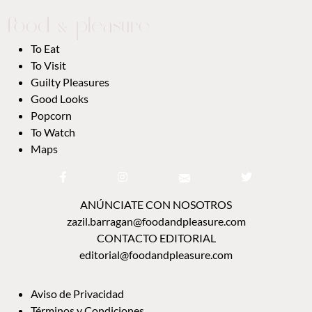
To Eat
To Visit
Guilty Pleasures
Good Looks
Popcorn
To Watch
Maps
ANÚNCIATE CON NOSOTROS
zazil.barragan@foodandpleasure.com
CONTACTO EDITORIAL
editorial@foodandpleasure.com
Aviso de Privacidad
Términos y Condiciones