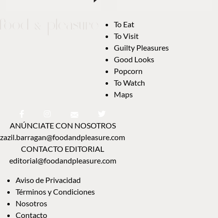
To Eat
To Visit
Guilty Pleasures
Good Looks
Popcorn
To Watch
Maps
ANÚNCIATE CON NOSOTROS
zazil.barragan@foodandpleasure.com
CONTACTO EDITORIAL
editorial@foodandpleasure.com
Aviso de Privacidad
Términos y Condiciones
Nosotros
Contacto