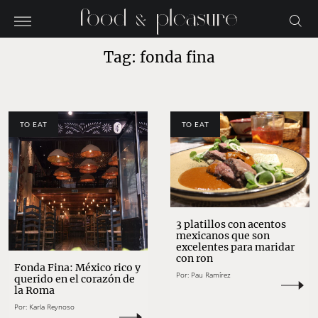
Tag: fonda fina
TO EAT
TO EAT
3 platillos con acentos
mexicanos que son
excelentes para maridar
con ron
Fonda Fina: México rico y
Por:
Pau Ramírez
querido en el corazón de
la Roma
Por:
Karla Reynoso