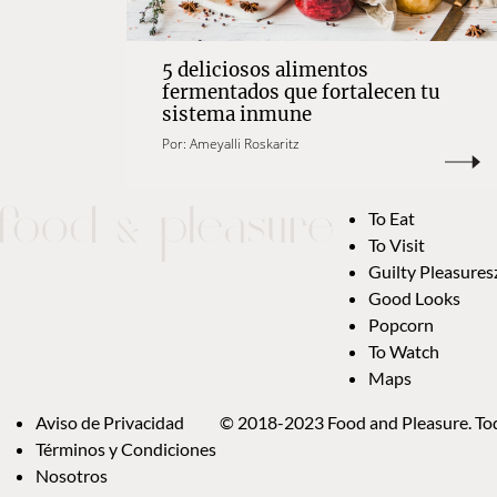
5 deliciosos alimentos
fermentados que fortalecen tu
sistema inmune
Por:
Ameyalli Roskaritz
To Eat
To Visit
Guilty Pleasures
Good Looks
Popcorn
To Watch
Maps
Aviso de Privacidad
© 2018-2023 Food and Pleasure. Tod
Términos y Condiciones
Nosotros