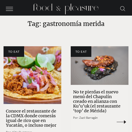
Tag: gastronomía merida
TO EAT
TO EAT
No te pierdas el nuevo
menú del Chapulín
creado en alianza con
Ku’u’uk (el restaurante
‘top’ de Mérida)
Conoce el restaurante de
la CDMX donde comerás
Por:
Zazil Barragán
igual de rico que en
Yucatán, o incluso mejor