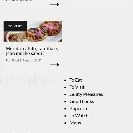
Por:
Aída Quintanar
TO VISIT
Mérida: cálido, familiar y
¡con mucho sabor!
Por:
Food & Pleasure Staff
To Eat
To Visit
Guilty Pleasures
Good Looks
Popcorn
To Watch
Maps