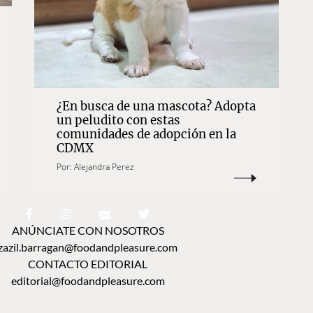
¿En busca de una mascota? Adopta
un peludito con estas
comunidades de adopción en la
CDMX
Por:
Alejandra Perez
ANÚNCIATE CON NOSOTROS
zazil.barragan@foodandpleasure.com
CONTACTO EDITORIAL
editorial@foodandpleasure.com