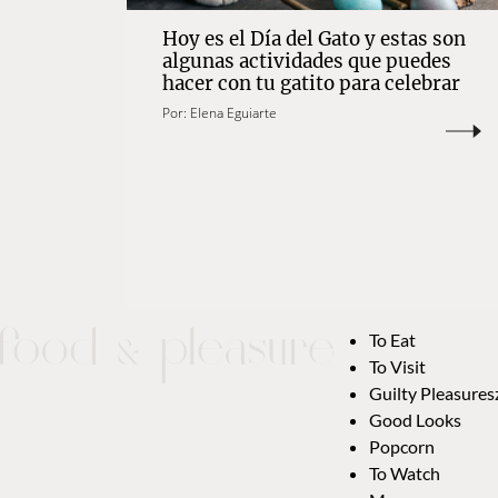
Hoy es el Día del Gato y estas son
algunas actividades que puedes
hacer con tu gatito para celebrar
Por:
Elena Eguiarte
To Eat
To Visit
Guilty Pleasures
Good Looks
Popcorn
To Watch