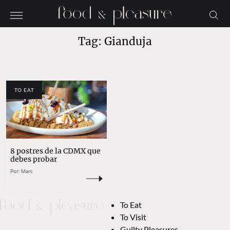
Tag: Gianduja
TO EAT
8 postres de la CDMX que
debes probar
Por:
Marc
To Eat
To Visit
Guilty Pleasures