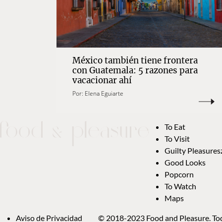
México también tiene frontera
con Guatemala: 5 razones para
vacacionar ahí
Por:
Elena Eguiarte
To Eat
To Visit
Guilty Pleasures
Good Looks
Popcorn
To Watch
Maps
Aviso de Privacidad
© 2018-2023 Food and Pleasure. Tod