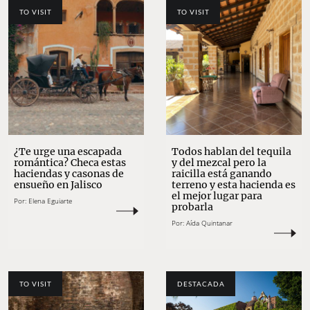
TO VISIT
TO VISIT
¿Te urge una escapada
Todos hablan del tequila
romántica? Checa estas
y del mezcal pero la
haciendas y casonas de
raicilla está ganando
ensueño en Jalisco
terreno y esta hacienda es
el mejor lugar para
Por:
Elena Eguiarte
probarla
Por:
Aída Quintanar
TO VISIT
DESTACADA