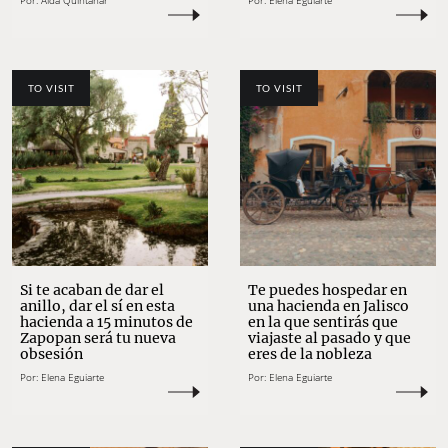
Por:
Aída Quintanar
Por:
Elena Eguiarte
TO VISIT
TO VISIT
Si te acaban de dar el
Te puedes hospedar en
anillo, dar el sí en esta
una hacienda en Jalisco
hacienda a 15 minutos de
en la que sentirás que
Zapopan será tu nueva
viajaste al pasado y que
obsesión
eres de la nobleza
Por:
Elena Eguiarte
Por:
Elena Eguiarte