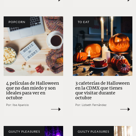
POPCORN
TO EAT
4 películas de Halloween
3 cafeterías de Halloween
que no dan miedo y son
en la CDMX que tienes
ideales para ver en
que visitar durante
octubre
octubre
Por:
Ilse Aparicio
Por:
Lizbeth Fernández
GUILTY PLEASURES
GUILTY PLEASURES