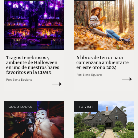
Tragos tenebrosos y
6 libros de terror para
ambiente de Halloween
comenzar a ambientarte
en uno de nuestros bares
en este otoño 2024
favoritos en la CDMX
Por:
Elena Eguiarte
Por:
Elena Eguiarte
GOOD LOOKS
TO VISIT