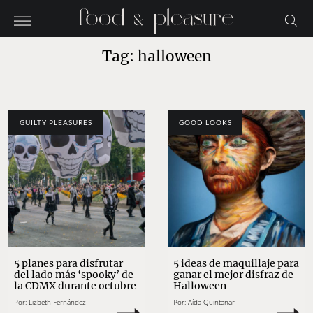
Tag: halloween
GUILTY PLEASURES
GOOD LOOKS
5 planes para disfrutar
5 ideas de maquillaje para
del lado más ‘spooky’ de
ganar el mejor disfraz de
la CDMX durante octubre
Halloween
Por:
Lizbeth Fernández
Por:
Aída Quintanar