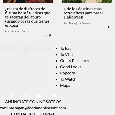
¿Fiesta de disfraces de
4 de los destinos más
última hora? 10 ideas que
terroríficos para pasar
te sacarán del apuro
Halloween
(usando cosas que tienes
Por:
María José Ferrant
en casa)
Por:
Alejandra Perez
To Eat
To Visit
Guilty Pleasures
Good Looks
Popcorn
To Watch
Maps
ANÚNCIATE CON NOSOTROS
zazil.barragan@foodandpleasure.com
CONTACTO EDITORIAL