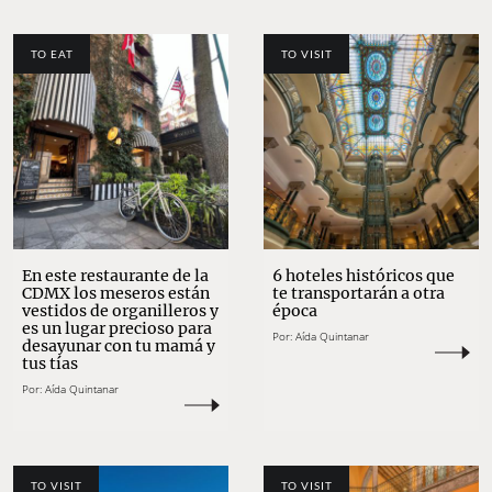
TO EAT
TO VISIT
En este restaurante de la
6 hoteles históricos que
CDMX los meseros están
te transportarán a otra
vestidos de organilleros y
época
es un lugar precioso para
Por:
Aída Quintanar
desayunar con tu mamá y
tus tías
Por:
Aída Quintanar
TO VISIT
TO VISIT