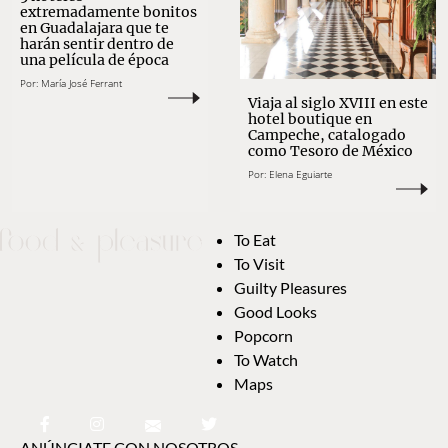
extremadamente bonitos
en Guadalajara que te
harán sentir dentro de
una película de época
Por:
María José Ferrant
Viaja al siglo XVIII en este
hotel boutique en
Campeche, catalogado
como Tesoro de México
Por:
Elena Eguiarte
To Eat
To Visit
Guilty Pleasures
Good Looks
Popcorn
To Watch
Maps
ANÚNCIATE CON NOSOTROS