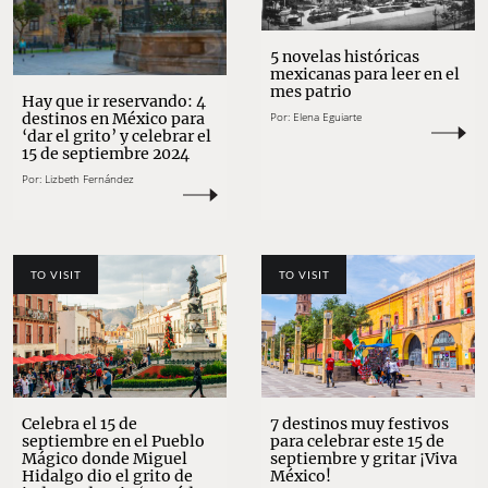
5 novelas históricas
mexicanas para leer en el
mes patrio
Hay que ir reservando: 4
Por:
Elena Eguiarte
destinos en México para
‘dar el grito’ y celebrar el
15 de septiembre 2024
Por:
Lizbeth Fernández
TO VISIT
TO VISIT
Celebra el 15 de
7 destinos muy festivos
septiembre en el Pueblo
para celebrar este 15 de
Mágico donde Miguel
septiembre y gritar ¡Viva
Hidalgo dio el grito de
México!