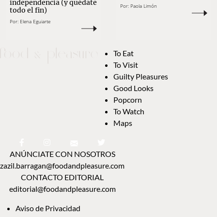
independencia (y quédate
Por:
Paola Limón
todo el fin)
Por:
Elena Eguiarte
To Eat
To Visit
Guilty Pleasures
Good Looks
Popcorn
To Watch
Maps
ANÚNCIATE CON NOSOTROS
zazil.barragan@foodandpleasure.com
CONTACTO EDITORIAL
editorial@foodandpleasure.com
Aviso de Privacidad