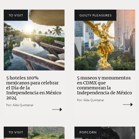
TO VISIT
GUILTY PLEASURES
5 hoteles 100%
5 museos y monumentos
mexicanos para celebrar
en CDMX que
el Día de la
conmemoran la
Independencia en México
Independencia de México
2024
Por:
Aída Quintanar
Por:
Aída Quintanar
TO VISIT
POPCORN