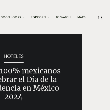
GOOD LOOKS
POPCORN
TO WATCH
MAPS
HOTELES
s 100% mexicanos
ebrar el Día de la
encia en México
2024