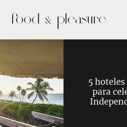
5 hotele
para cel
Independ