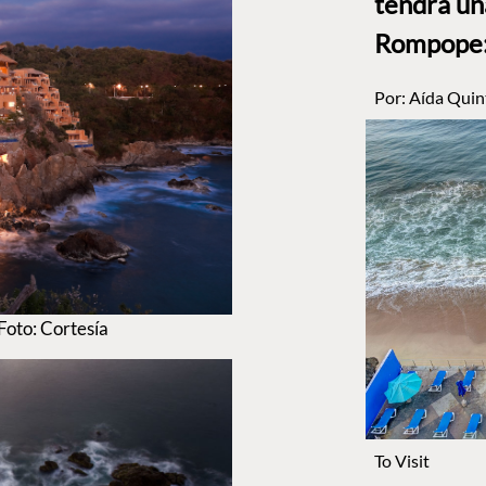
tendrá un
Rompope: 
Por:
Aída Quin
Foto: Cortesía
To Visit