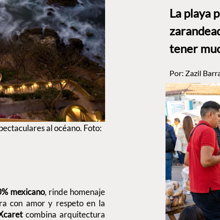
La playa 
zarandead
tener muc
Por:
Zazil Barr
pectaculares al océano. Foto:
00% mexicano
, rinde homenaje
gra con amor y respeto en la
Xcaret
combina arquitectura