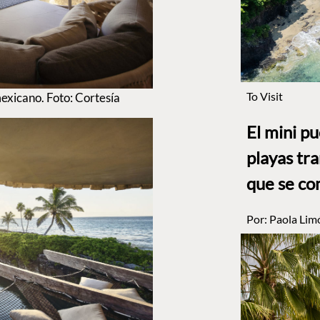
To Visit
exicano. Foto: Cortesía
El mini p
playas tr
que se co
Por:
Paola Lim