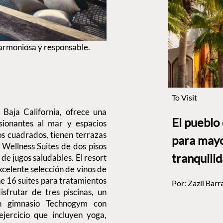
armoniosa y responsable.
To Visit
 Baja California, ofrece una
El pueblo
sionantes al mar y espacios
os cuadrados, tienen terrazas
para mayo
 Wellness Suites de dos pisos
tranquili
de jugos saludables. El resort
celente selección de vinos de
ne 16 suites para tratamientos
Por:
Zazil Barr
sfrutar de tres piscinas, un
n gimnasio Technogym con
jercicio que incluyen yoga,