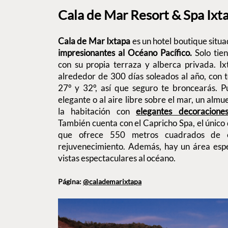
Cala de Mar Resort & Spa Ixt
Cala de Mar Ixtapa
es un hotel boutique situ
impresionantes al Océano Pacífico.
Solo tie
con su propia terraza y alberca privada. Ix
alrededor de 300 días soleados al año, con 
27º y 32º, así que seguro te broncearás. P
elegante o al aire libre sobre el mar, un alm
la habitación con
elegantes decoracione
También cuenta con el Capricho Spa, el único 
que ofrece 550 metros cuadrados de es
rejuvenecimiento. Además, hay un área espe
vistas espectaculares al océano.
Página:
@calademarixtapa