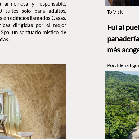
a armoniosa y responsable,
0 suites solo para adultos,
To Visit
s en edificios llamados Casas.
cas dirigidas por el mejor
Fui al pu
 Spa, un santuario místico de
panadería
adas.
más acog
Por:
Elena Egui