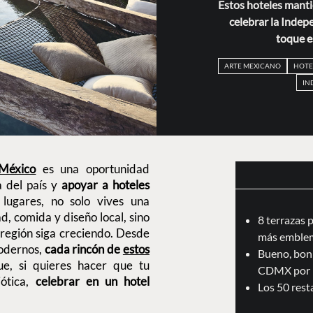
Estos hoteles manti
celebrar la Indep
toque e
ARTE MEXICANO
HOTE
IN
 México
es una oportunidad
a del país y
apoyar a hoteles
lugares, no solo vives una
d, comida y diseño local, sino
8 terrazas 
región siga creciendo. Desde
más emblem
modernos,
cada rincón de
estos
Bueno, boni
ue, si quieres hacer que tu
CDMX por 
iótica,
celebrar en un hotel
Los 50 res