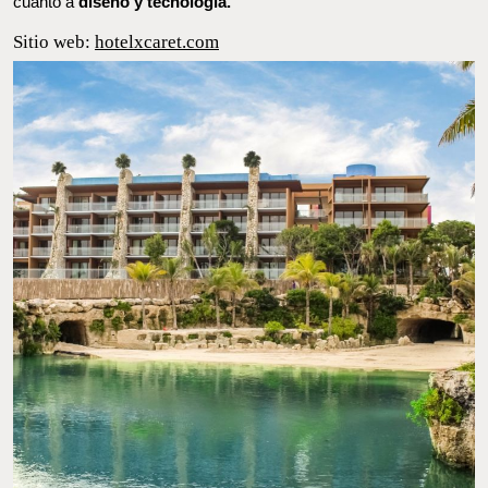
compartiendo parte del dinamismo turístico de la marca, pero
también con espacios que destacan por su diseño y exclusividad.
En 2018 obtuvo tres reconocimientos especiales en los premios
‘Obra del Año’ –Innovación Económica, Turismo y Hospitalidad,
People’s Choice–, que a su vez celebran construcciones
mexicanas que tiene cierta trascendencia en cuanto a
diseño y
tecnología.
Sitio web:
hotelxcaret.com