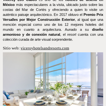
TE PUEDE INTERESAR: Este hotel de diseño en Puerto
Escondido parece sacado de una película de ciencia ficción
(¡Infinity pool y vistas a la selva!)
Viceroy Los Cabos
Viceroy Los Cabos
es uno de los
hoteles de diseño en México
más espectaculares a la vista, ubicado justo sobre las costas del
Mar de Cortés y ofreciendo a quien lo visite un auténtico paisaje
arquitectónico. En 2017 obtuvo el
Premio Prix Versalles por
Mejor Construcción Exterior
, al igual que una mención especial
como uno de los 12 mejores hoteles del mundo en cuanto a
arquitectura. Aunado a su
diseño armonioso y de conexión
natural
, el
resort
cuenta con una colección curada de arte visual
sorprendente.
Sitio web:
viceroyhotelsandresorts.com