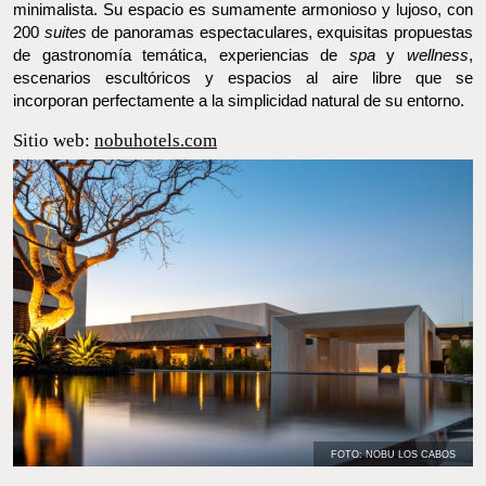
Nobu Hotel Los Cabos
es otro de los
hoteles de diseño en
México
que destaca por la belleza y sublimidad de cada uno de
sus espacios, ubicado en el extremo sur de la
Península de Baja
California
y con un maravilloso espacio de estilo japonés y
minimalista. Su espacio es sumamente armonioso y lujoso, con
200
suites
de panoramas espectaculares, exquisitas propuestas
de gastronomía temática, experiencias de
spa
y
wellness
,
escenarios escultóricos y espacios al aire libre que se incorporan
perfectamente a la simplicidad natural de su entorno.
Sitio web:
nobuhotels.com