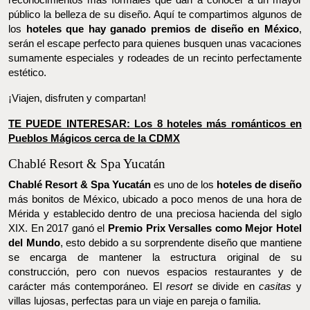
sublime y espectacular, que en muchas ocasiones es motivo de
reconocimientos más formales que dan a conocer a un mayor
público la belleza de su diseño. Aquí te compartimos algunos de
los
hoteles que hay ganado premios de diseño en México
,
serán el escape perfecto para quienes busquen unas vacaciones
sumamente especiales y rodeades de un recinto perfectamente
estético.
¡Viajen, disfruten y compartan!
TE PUEDE INTERESAR: Los 8 hoteles más románticos en
Pueblos Mágicos cerca de la CDMX
Chablé Resort & Spa Yucatán
Chablé Resort & Spa Yucatán
es uno de los
hoteles de diseño
más bonitos de México, ubicado a poco menos de una hora de
Mérida y establecido dentro de una preciosa hacienda del siglo
XIX. En 2017 ganó el
Premio Prix Versalles como Mejor Hotel
del Mundo
, esto debido a su sorprendente diseño que mantiene
se encarga de mantener la estructura original de su
construcción, pero con nuevos espacios restaurantes y de
carácter más contemporáneo. El
resort
se divide en
casitas
y