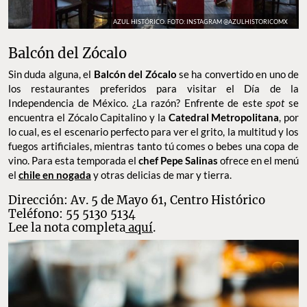
AZUL HISTÓRICO. FOTO: INSTAGRAM @AZULHISTORICOMX
Balcón del Zócalo
Sin duda alguna, el
Balcón del Zócalo
se ha convertido en uno de
los restaurantes preferidos para visitar el Día de la
Independencia de México. ¿La razón? Enfrente de este
spot
se
encuentra el Zócalo Capitalino y la
Catedral Metropolitana
, por
lo cual, es el escenario perfecto para ver el grito, la multitud y los
fuegos artificiales, mientras tanto tú comes o bebes una copa de
vino. Para esta temporada el
chef Pepe Salinas
ofrece en el menú
el
chile en nogada
y otras delicias de mar y tierra.
Dirección: Av. 5 de Mayo 61, Centro Histórico
Teléfono: 55 5130 5134
Lee la nota completa
aquí
.