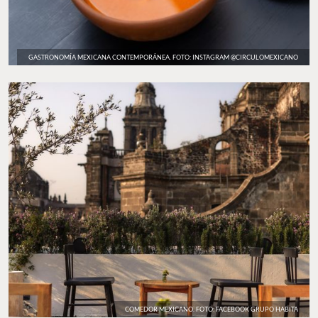
GASTRONOMÍA MEXICANA CONTEMPORÁNEA. FOTO: INSTAGRAM @CIRCULOMEXICANO
COMEDOR MEXICANO. FOTO: FACEBOOK GRUPO HABITA