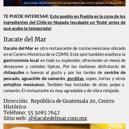
AZULÍSIMO, RESTAURANTE DE COCINA MEXICANA. FOTO: @IGNACIO.URQUIZA
TE PUEDE INTERESAR:
Este pueblo en Puebla es la cuna de los
ingredientes del Chile en Nogada (escápate un ‘finde’ antes de
que acabe la temporada)
Itacate del Mar
Itacate del Mar e
s otro restaurante de cocina mexicana ubicado
en el Centro Histórico de la CDMX. Este
spot
también enaltece la
gastronomía local
en todo su esplendor, ofreciendo un menú de
desayunos y comidas típicas. Por las mañanas disfrutarás de
chilaquiles
o huevos al gusto y por las tardes de
ceviche de
pescado
,
aguachile de camarón
,
gorditas
, sopes, tortas y otros
antojitos mexicanos
. También hay tostadas de atún, pulpo y
camarón. El restaurante es muy agradable y de vibra relajada.
Dirección:
República de Guatemala 20, Centro
Histórico
Teléfono: 55 5085 7647
Sitio web:
@itacatedelmar.com.mx