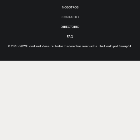
NOSOTROS
CONTACTO
DIRECTORIO
FAQ
© 2018-2023 Food and Pleasure. Todos los derechos reservados. The Cool Spot Group SL.