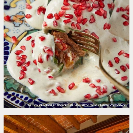
FESTIVAL DE CHILES EN NOGADA EN AZULÍSIMO. FOTO: @IGNACIO.URQUIZA