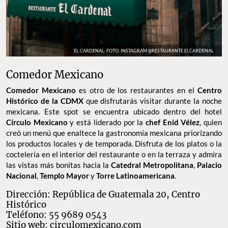
EL CARDENAL. FOTO: INSTAGRAM @RESTAURANTE.ELCARDENAL
Comedor Mexicano
Comedor Mexicano
es otro de los restaurantes en el
Centro
Histórico de la CDMX
que disfrutarás visitar durante la noche
mexicana. Este spot se encuentra ubicado dentro del hotel
Círculo Mexicano
y está liderado por la
chef Enid Vélez
, quien
creó un menú que enaltece la gastronomía mexicana priorizando
los productos locales y de temporada. Disfruta de los platos o la
coctelería en el interior del restaurante o en la terraza y admira
las vistas más bonitas hacia la
Catedral Metropolitana
,
Palacio
Nacional
,
Templo Mayor
y
Torre Latinoamericana
.
Dirección: República de Guatemala 20, Centro
Histórico
Teléfono: 55 9689 0543
Sitio web:
circulomexicano.com