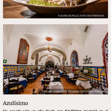
FLAUTAS DE POLLO. FOTO: SHUTTERSTOCK
CAFÉ DE TACUBA. FOTO: KIT LEONG / SHUTTERSTOCK.COM
Azulísimo
Ha pasado solo un año desde que
Azulísimo
irrumpió en el