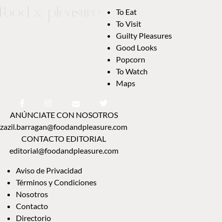
To Eat
To Visit
Guilty Pleasures
Good Looks
Popcorn
To Watch
Maps
ANÚNCIATE CON NOSOTROS
zazil.barragan@foodandpleasure.com
CONTACTO EDITORIAL
editorial@foodandpleasure.com
Aviso de Privacidad
Términos y Condiciones
Nosotros
Contacto
Directorio