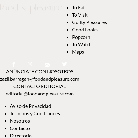
To Eat
To Visit
Guilty Pleasures
Good Looks
Popcorn
To Watch
Maps
ANÚNCIATE CON NOSOTROS
zazil.barragan@foodandpleasure.com
CONTACTO EDITORIAL
editorial@foodandpleasure.com
Aviso de Privacidad
Términos y Condiciones
Nosotros
Contacto
Directorio