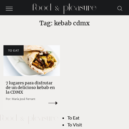
Tag: kebab cdmx
TO EAT
7 lugares para disfrutar
de un delicioso kebab en
la CDMX
Por:
María José Ferrant
To Eat
To Visit