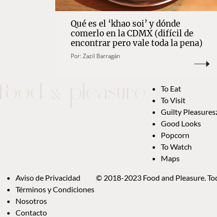
Qué es el ‘khao soi’ y dónde
comerlo en la CDMX (difícil de
encontrar pero vale toda la pena)
Por:
Zazil Barragán
To Eat
To Visit
Guilty Pleasures
Good Looks
Popcorn
To Watch
Maps
Aviso de Privacidad
© 2018-2023 Food and Pleasure. Tod
Términos y Condiciones
Nosotros
Contacto