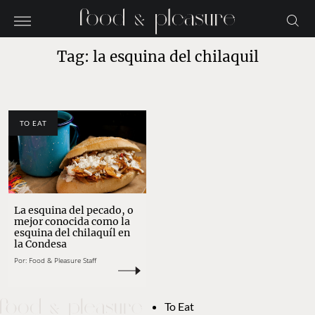
Tag: la esquina del chilaquil
TO EAT
La esquina del pecado, o
mejor conocida como la
esquina del chilaquíl en
la Condesa
Por:
Food & Pleasure Staff
To Eat