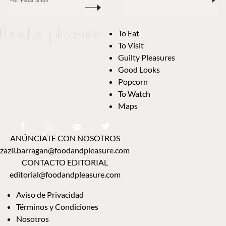
Por:
Paola Limón
To Eat
To Visit
Guilty Pleasures
Good Looks
Popcorn
To Watch
Maps
ANÚNCIATE CON NOSOTROS
zazil.barragan@foodandpleasure.com
CONTACTO EDITORIAL
editorial@foodandpleasure.com
Aviso de Privacidad
Términos y Condiciones
Nosotros