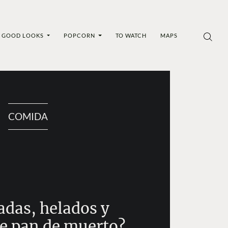
GOOD LOOKS
POPCORN
TO WATCH
MAPS
COMIDA
adas, helados y
e pan de muerto?