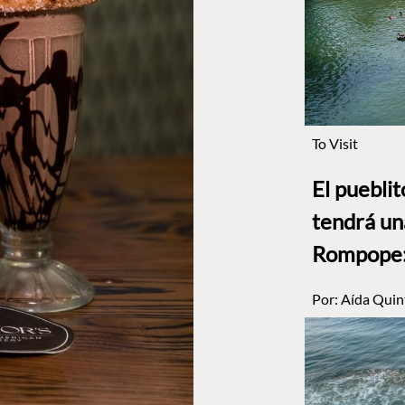
To Visit
El puebli
tendrá un
Rompope: 
Por:
Aída Quin