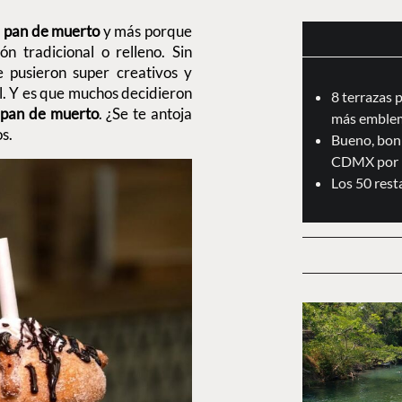
l
pan de muerto
y más porque
n tradicional o relleno. Sin
 pusieron super creativos y
vel. Y es que muchos decidieron
8 terrazas 
 pan de muerto
. ¿Se te antoja
más emblem
os.
Bueno, boni
CDMX por 
Los 50 res