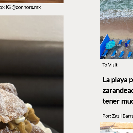
to: IG @connors.mx
To Visit
La playa 
zarandead
tener muc
Por:
Zazil Barr