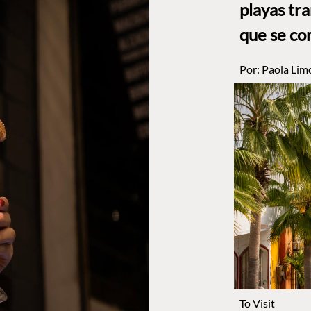
playas tr
que se co
Por:
Paola Lim
To Visit