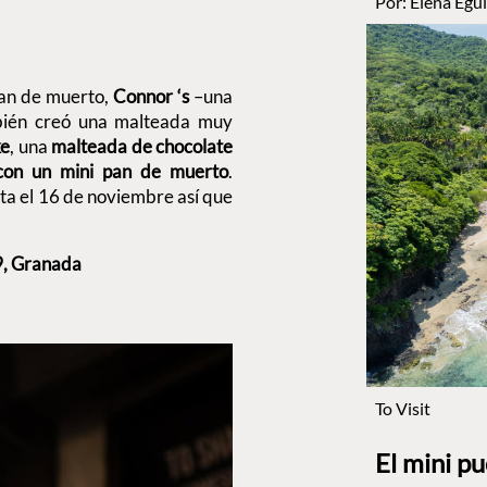
Por:
Elena Egui
an de muerto,
Connor ‘s
–una
bién creó una malteada muy
ke
, una
malteada de chocolate
 con un mini pan de muerto
.
ta el 16 de noviembre así que
9, Granada
To Visit
El mini p