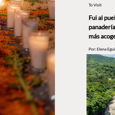
To Visit
Fui al pu
panadería
más acog
Por:
Elena Egui