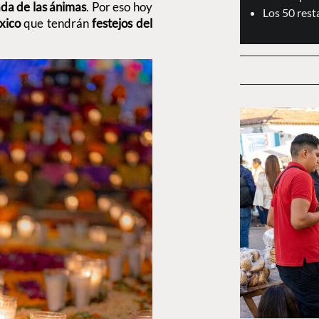
ada de las ánimas
. Por eso hoy
Los 50 res
xico
que tendrán
festejos del