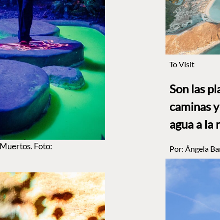
To Visit
Son las p
caminas y 
agua a la 
 Muertos. Foto:
Por:
Ángela Ba