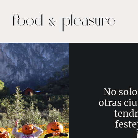
No solo
otras ci
tendr
feste