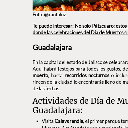
Foto: @xantoluz
Te puede interesar:
No solo Pátzcuaro: estos
donde las celebraciones del Día de Muertos s
Guadalajara
En la capital del estado de Jalisco se celebra
Aquí habrá festejos para todos los gustos, 
muerto
, hasta
recorridos nocturnos
o inclu
rincón de la ciudad lo encontrarás lleno de
mú
de las fechas.
Actividades de Día de M
Guadalajara:
Visita
Calaverandia
, el primer parque te