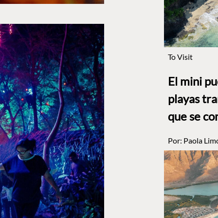
To Visit
El mini p
playas tr
que se co
Por:
Paola Lim