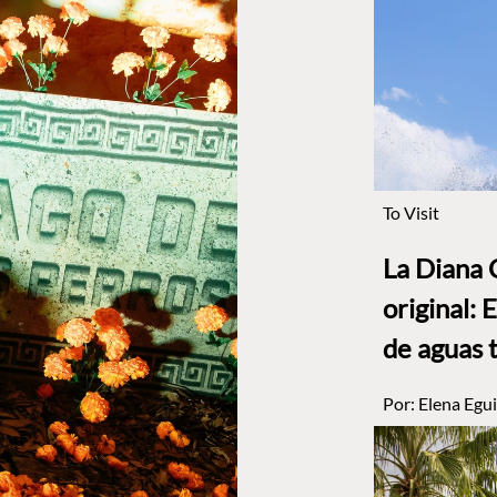
To Visit
La Diana 
original: 
de aguas 
Por:
Elena Egui