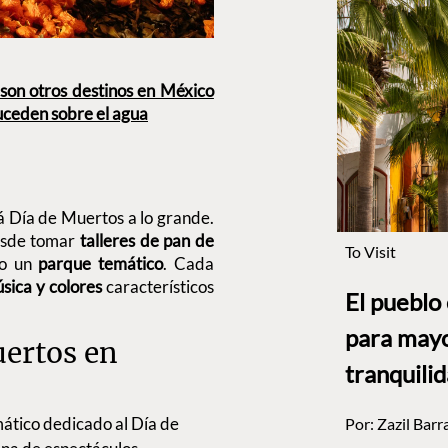
 son otros destinos en México
uceden sobre el agua
rá Día de Muertos a lo grande.
desde tomar
talleres de pan de
To Visit
so un
parque temático
. Cada
sica y colores
característicos
El pueblo
para mayo
uertos en
tranquili
mático dedicado al Día de
Por:
Zazil Barr