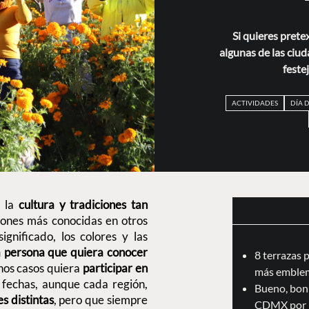
Si quieres prete
algunas de las ciud
feste
ACTIVIDADES
DÍA 
 la
cultura y tradiciones tan
iones más conocidas en otros
ignificado, los colores y las
 persona que quiera conocer
8 terrazas 
unos casos quiera
participar en
más emblem
s fechas, aunque cada región,
Bueno, boni
s distintas
, pero que siempre
CDMX por 