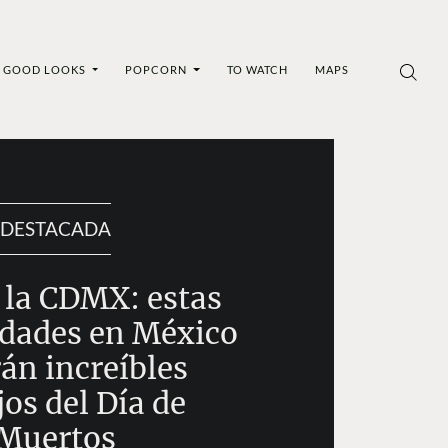
GOOD LOOKS
POPCORN
TO WATCH
MAPS
DESTACADA
 la CDMX: estas
udades en México
án increíbles
jos del Día de
Muertos