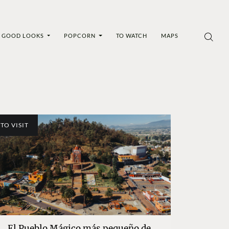
GOOD LOOKS
POPCORN
TO WATCH
MAPS
TO VISIT
El Pueblo Mágico más pequeño de