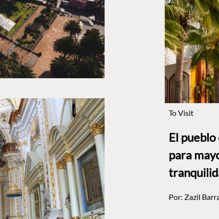
To Visit
El pueblo
para mayo
tranquili
Por:
Zazil Barr