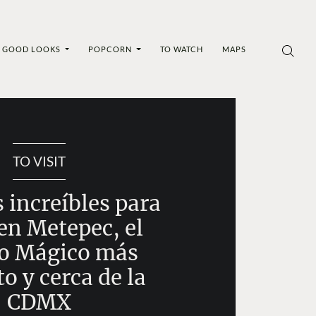
GOOD LOOKS
POPCORN
TO WATCH
MAPS
TO VISIT
 increíbles para
en Metepec, el
o Mágico más
o y cerca de la
CDMX