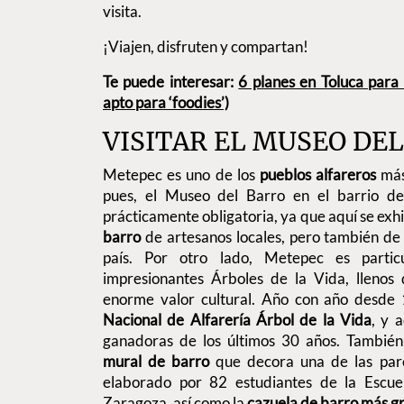
visita.
¡Viajen, disfruten y compartan!
Te puede interesar:
6 planes en Toluca para
apto para ‘foodies’)
VISITAR EL MUSEO DE
Metepec es uno de los
pueblos alfareros
más
pues, el Museo del Barro en el barrio de
prácticamente obligatoria, ya que aquí se ex
barro
de artesanos locales, pero también de 
país. Por otro lado, Metepec es parti
impresionantes Árboles de la Vida, llenos 
enorme valor cultural. Año con año desde 
Nacional de Alfarería Árbol de la Vida
, y 
ganadoras de los últimos 30 años. También 
mural de barro
que decora una de las par
elaborado por 82 estudiantes de la Escue
Zaragoza, así como la
cazuela de barro más g