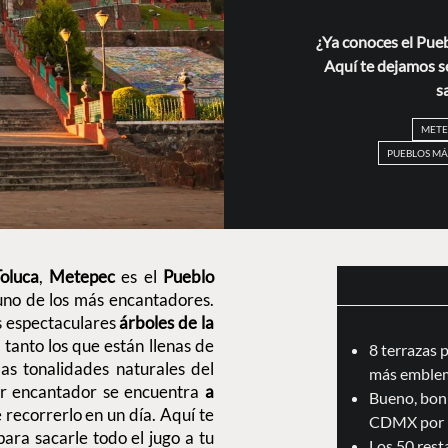
¿Ya conoces el Pue
Aquí te dejamos s
s
METE
PUEBLOS MÁ
oluca
,
Metepec
es el
Pueblo
uno de los más encantadores.
us espectaculares
árboles de la
 tanto los que están llenas de
8 terrazas 
las tonalidades naturales del
más emblem
gar encantador se encuentra
a
Bueno, boni
e recorrerlo en un día. Aquí te
CDMX por 
para sacarle todo el jugo a tu
Los 50 res