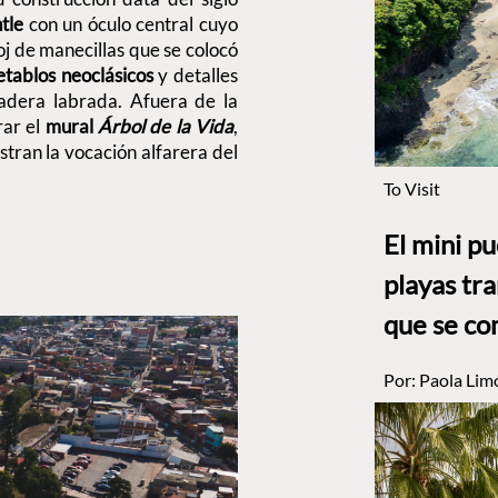
tle
con un óculo central cuyo
loj de manecillas que se colocó
etablos neoclásicos
y detalles
adera labrada. Afuera de la
rar el
mural
Árbol de la Vida
,
tran la vocación alfarera del
To Visit
El mini p
playas tr
que se co
Por:
Paola Lim