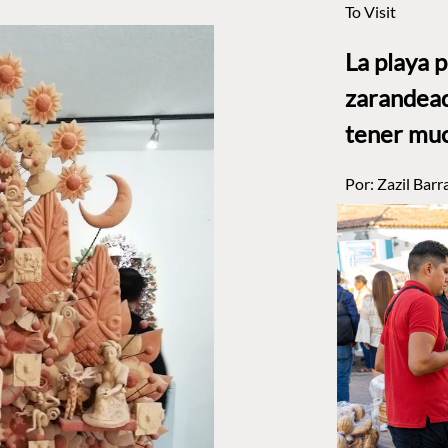
To Visit
La playa 
zarandead
tener muc
Por:
Zazil Barr