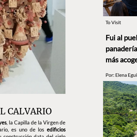
To Visit
Fui al pu
panadería
más acog
Por:
Elena Egui
EL CALVARIO
yes
, la Capilla de la Virgen de
ario, es uno de los
edificios
construcción data del siglo