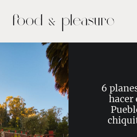
6 planes
hacer 
Puebl
chiquit