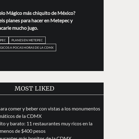
blo Mágico más chiquito de México?
eis planes para hacer en Metepec y
acarle mucho jugo.
PEC
PLANES EN METEPEC
GICOS A POCAS HORAS DE LA CDMX
MOST LIKED
para comer y beber con vistas a los monumentos
áticos de la CDMX
to y barato: 11 restaurantes muy ricos en la
menos de $400 pesos
taurantes más bonitos de la CDMX