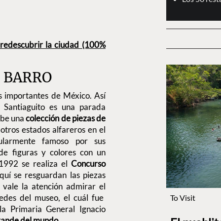
 redescubrir la ciudad (100%
L BARRO
 importantes de México. Así
 Santiaguito es una parada
hibe una
colección de piezas de
otros estados alfareros en el
cularmente famoso por sus
de figuras y colores con un
1992 se realiza el
Concurso
aquí se resguardan las piezas
vale la atención admirar el
edes del museo, el cuál fue
To Visit
la Primaria General Ignacio
rande del mundo
.