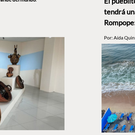
El puebli
tendrá un
Rompope: 
Por:
Aída Quin