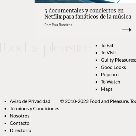
5 documentales y conciertos en
Netflix para fanáticos de la música
Por:
Pau Ramírez
To Eat
To Visit
Guilty Pleasures
Good Looks
Popcorn
To Watch
Maps
Aviso de Privacidad
© 2018-2023 Food and Pleasure. Tod
Términos y Condiciones
Nosotros
Contacto
Directorio