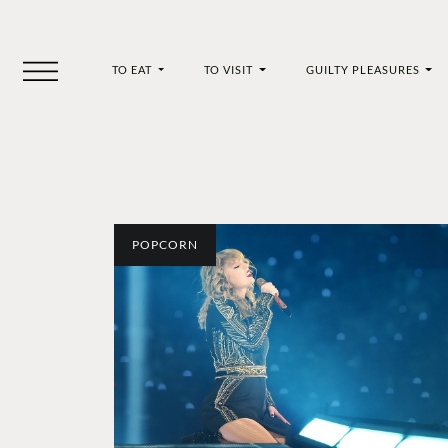
TO EAT
TO VISIT
GUILTY PLEASURES
POPCORN