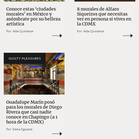
Conoce estas ‘ciudades
8 murales de Alfaro
murales’ en México y
Siqueiros que necesitas
asómbrate por su belleza
ver en persona si vives en
artística
la CDMX
Por:
Aída Quintanar
Por:
Aída Quintanar
GUILTY PLEASURES
Guadalupe Marín posó
para los murales de Diego
Rivera que casi nadie
conoce en Chapingo (a 1
hora de la CDMX)
Por:
Elena Eguiarte