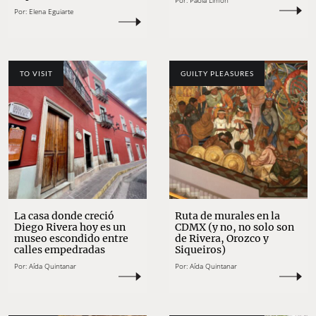
Por:
Paola Limón
Por:
Elena Eguiarte
TO VISIT
GUILTY PLEASURES
La casa donde creció
Ruta de murales en la
Diego Rivera hoy es un
CDMX (y no, no solo son
museo escondido entre
de Rivera, Orozco y
calles empedradas
Siqueiros)
Por:
Aída Quintanar
Por:
Aída Quintanar