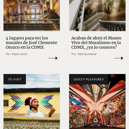
4 lugares para ver los
Acaban de abrir el Museo
murales de José Clemente
Vivo del Muralismo en la
Orozco en la CDMX
CDMX, ¿ya lo conoces?
Por:
Paola Limón
Por:
Aída Quintanar
TO VISIT
GUILTY PLEASURES