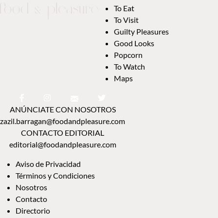
To Eat
To Visit
Guilty Pleasures
Good Looks
Popcorn
To Watch
Maps
ANÚNCIATE CON NOSOTROS
zazil.barragan@foodandpleasure.com
CONTACTO EDITORIAL
editorial@foodandpleasure.com
Aviso de Privacidad
Términos y Condiciones
Nosotros
Contacto
Directorio