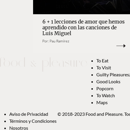
6 + 1 lecciones de amor que hemos
aprendido con las canciones de
Luis Miguel
Por:
Pau Ramírez
To Eat
To Visit
Guilty Pleasures
Good Looks
Popcorn
To Watch
Maps
Aviso de Privacidad
© 2018-2023 Food and Pleasure. Tod
Términos y Condiciones
Nosotros