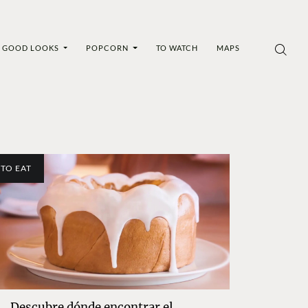
GOOD LOOKS
POPCORN
TO WATCH
MAPS
TO EAT
Descubre dónde encontrar el