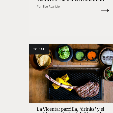
Por:
Ilse Aparicio
TO EAT
La Vicenta: parrilla, ‘drinks’ y el