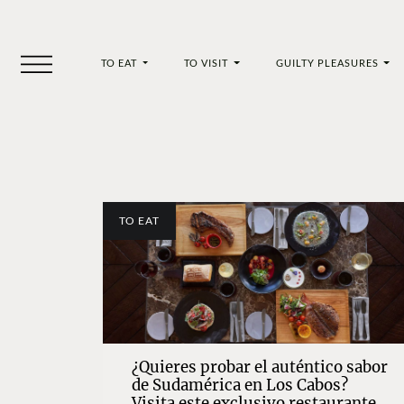
TO EAT
TO VISIT
GUILTY PLEASURES
TO EAT
¿Quieres probar el auténtico sabor
de Sudamérica en Los Cabos?
Visita este exclusivo restaurante